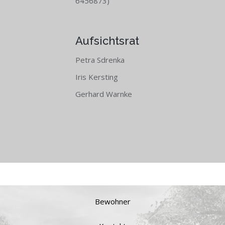
6456873)
Aufsichtsrat
Petra Sdrenka
Iris Kersting
Gerhard Warnke
Bewohner