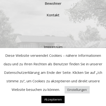
Bewohner
Kontakt
Impressum
Diese Website verwendet Cookies – nähere Informationen
Datenschutz
dazu und zu Ihren Rechten als Benutzer finden Sie in unserer
Datenschutzerklärung am Ende der Seite. Klicken Sie auf „Ich
stimme zu“, um Cookies zu akzeptieren und direkt unsere
Powered by ANKERBUDE | © Copyright 2019 | All Rights Reserved
Website besuchen zu können.
Einstellungen
Facebook
Instagram
YouTube
Akzeptieren